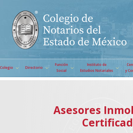
Función
Instituto de
Cen
Colegio
Directorio
Social
Estudios Notariales
y Co
Asesores Inmob
Certifica