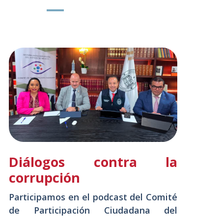
Diálogos contra la
corrupción
N
Participamos en el podcast del Comité
P
de Participación Ciudadana del
d