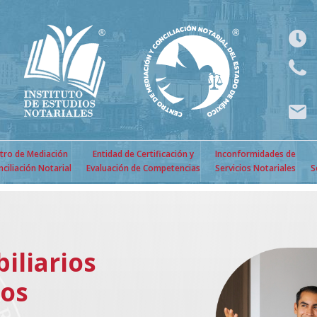
tro de Mediación
Entidad de Certificación y
Inconformidades de
nciliación Notarial
Evaluación de Competencias
Servicios Notariales
S
iliarios
dos