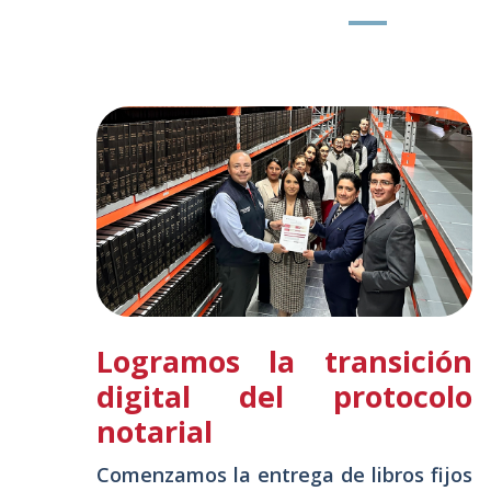
ra
Logramos la transición
digital del protocolo
notarial
es
Comenzamos la entrega de libros fijos