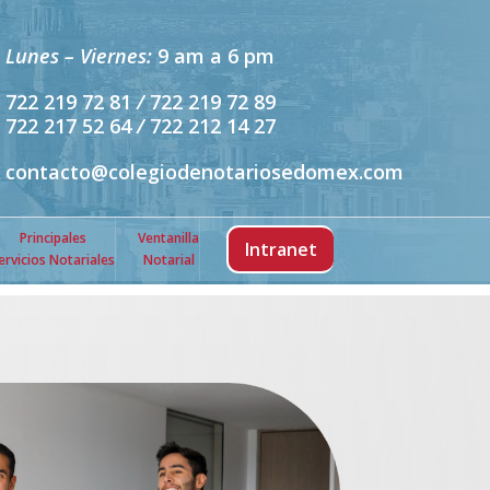
Lunes – Viernes:
9 am a 6 pm
722 219 72 81
/
722 219 72 89
722 217 52 64
/
722 212 14 27
contacto@colegiodenotariosedomex.com
Principales
Ventanilla
Intranet
ervicios Notariales
Notarial