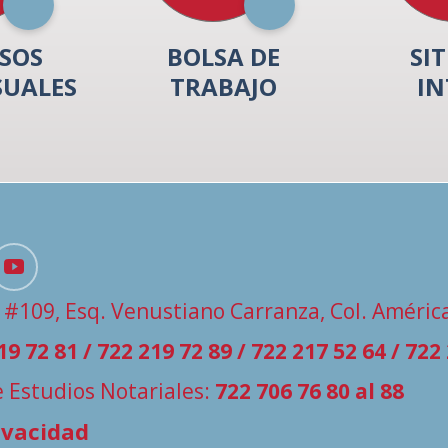
SOS
BOLSA DE
SIT
SUALES
TRABAJO
IN
 #109, Esq. Venustiano Carranza, Col. América
19 72 81 / 722 219 72 89 / 722 217 52 64 / 722
de Estudios Notariales:
722 706 76 80 al 88
ivacidad