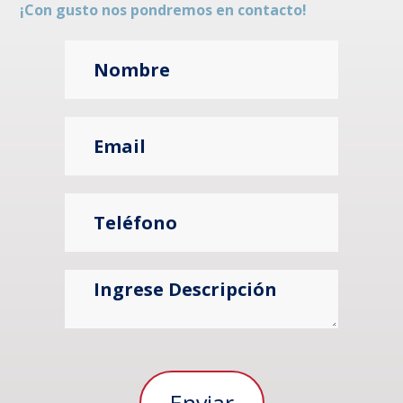
¡Con gusto nos pondremos en contacto!
Ventanilla
Notarial
Intranet