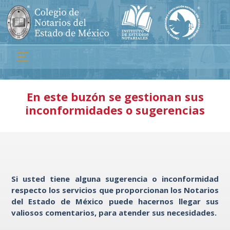
Colegio
Directorio
Función
Social
Instituto de
En este buzón se gestionan sus
Estudios Notariales
inconformidades o sugerencias
Centro de Mediación
y Conciliación Notarial
Entidad de Certificación y
Evaluación de Competencias
Inconformidades de
Si usted tiene alguna sugerencia o inconformidad
Servicios Notariales
respecto los servicios que proporcionan los Notarios
del Estado de México puede hacernos llegar sus
Principales
valiosos comentarios, para atender sus necesidades.
Servicios Notariales