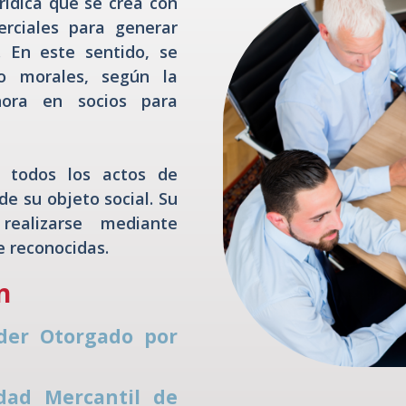
rídica que se crea con
erciales para generar
l. En este sentido, se
o morales, según la
ahora en socios para
r todos los actos de
e su objeto social. Su
realizarse mediante
e reconocidas.
n
oder Otorgado por
edad Mercantil de