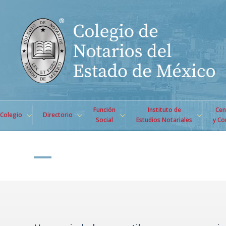
Función
Instituto de
Cen
Colegio
Directorio
Social
Estudios Notariales
y Co