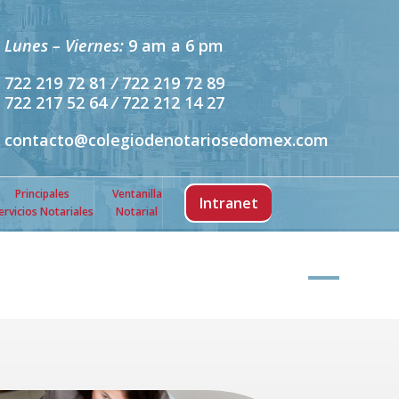
Lunes – Viernes:
9 am a 6 pm
722 219 72 81
/
722 219 72 89
722 217 52 64
/
722 212 14 27
contacto@colegiodenotariosedomex.com
Principales
Ventanilla
Intranet
ervicios Notariales
Notarial