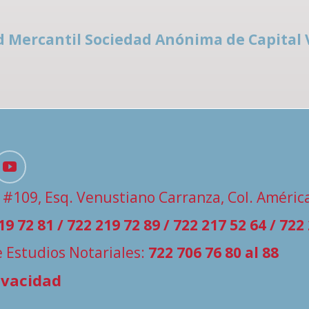
ad Mercantil Sociedad Anónima de Capital 
 #109, Esq. Venustiano Carranza, Col. América
19 72 81 / 722 219 72 89 / 722 217 52 64 / 722
de Estudios Notariales:
722 706 76 80 al 88
ivacidad